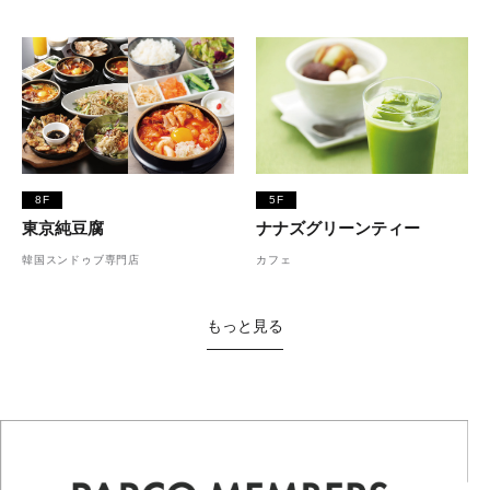
8F
5F
東京純豆腐
ナナズグリーンティー
韓国スンドゥブ専門店
カフェ
もっと見る