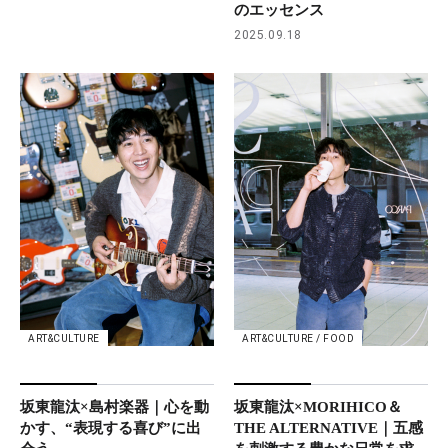
のエッセンス
2025.09.18
ART&CULTURE
ART&CULTURE / FOOD
坂東龍汰×島村楽器｜心を動
坂東龍汰×MORIHICO＆
かす、“表現する喜び”に出
THE ALTERNATIVE｜五感