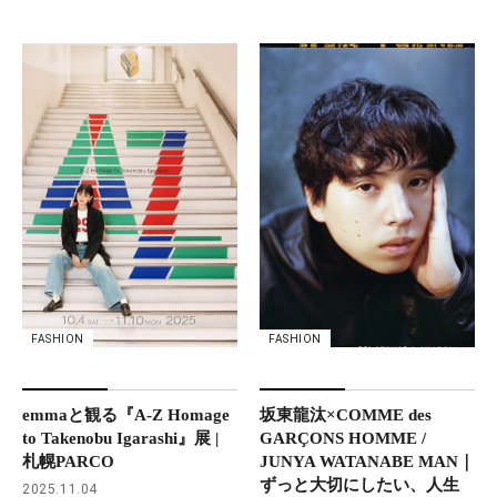
FASHION
FASHION
坂東龍汰×COMME des
emmaと観る『A-Z Homage
GARÇONS HOMME /
to Takenobu Igarashi』展 |
JUNYA WATANABE MAN｜
札幌PARCO
ずっと大切にしたい、人生
2025.11.04