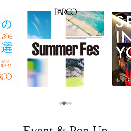
イベント・ポップアップ
簡体字
ニュース
한국어
レストラン・カフェ
ภาษาไทย
TAX FREE
日本語
PARCOメンバーズ
JP
3
1
2
4
Event & Pop Up