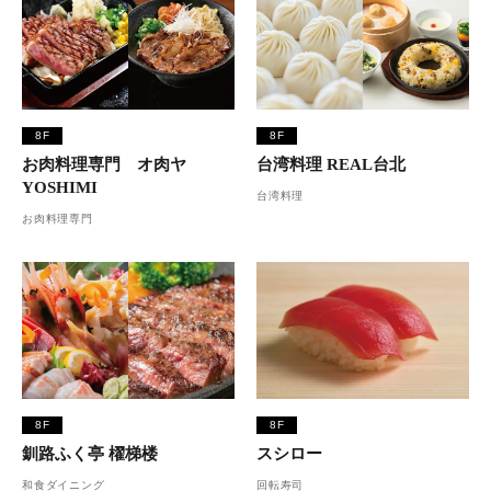
8F
8F
お肉料理専門 オ肉ヤ
台湾料理 REAL台北
YOSHIMI
台湾料理
お肉料理専門
8F
8F
釧路ふく亭 櫂梯楼
スシロー
和食ダイニング
回転寿司