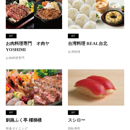
8F
8F
お肉料理専門 オ肉ヤ
台湾料理 REAL台北
YOSHIMI
台湾料理
お肉料理専門
8F
8F
釧路ふく亭 櫂梯楼
スシロー
和食ダイニング
回転寿司