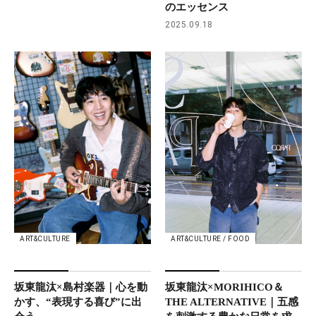
のエッセンス
2025.09.18
ART&CULTURE
ART&CULTURE / FOOD
坂東龍汰×島村楽器｜心を動
坂東龍汰×MORIHICO＆
かす、“表現する喜び”に出
THE ALTERNATIVE｜五感