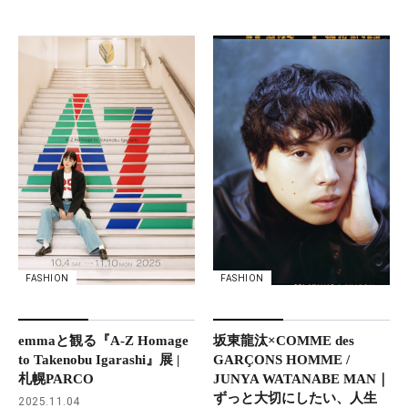
FASHION
FASHION
坂東龍汰×COMME des
emmaと観る『A-Z Homage
GARÇONS HOMME /
to Takenobu Igarashi』展 |
JUNYA WATANABE MAN｜
札幌PARCO
ずっと大切にしたい、人生
2025.11.04