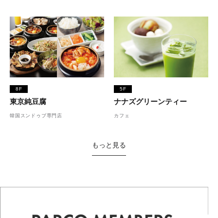
8F
5F
東京純豆腐
ナナズグリーンティー
韓国スンドゥブ専門店
カフェ
もっと見る