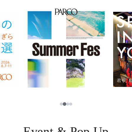
イベント・ポップアップ
簡体字
ニュース
한국어
レストラン・カフェ
ภาษาไทย
TAX FREE
日本語
PARCOメンバーズ
JP
2
1
3
4
Event & Pop Up