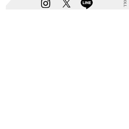
SCROLL
Instagram
@parco_sapporo_official
フォローする