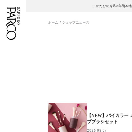
このたびの令和8年熊本
ホーム
ショップニュース
フロアガイド
ENGLISH
施設案内・アクセス
繁体字
イベント・ポップアップ
簡体字
ニュース
한국어
レストラン・カフェ
ภาษาไทย
【NEW】バイカラー 
TAX FREE
日本語
プブラシセット
2026.08.07