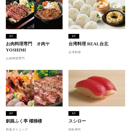
8F
8F
お肉料理専門 オ肉ヤ
台湾料理 REAL台北
YOSHIMI
台湾料理
お肉料理専門
8F
8F
釧路ふく亭 櫂梯楼
スシロー
和食ダイニング
回転寿司