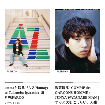
FASHION
FASHION
坂東龍汰×COMME des
emmaと観る『A-Z Homage
GARÇONS HOMME /
to Takenobu Igarashi』展 |
JUNYA WATANABE MAN｜
札幌PARCO
ずっと大切にしたい、人生
2025.11.04