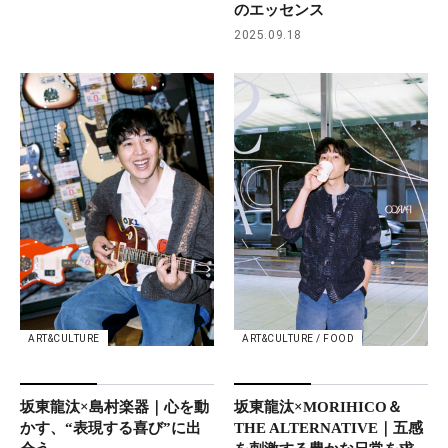
のエッセンス
2025.09.18
ART&CULTURE
ART&CULTURE / FOOD
坂東龍汰×島村楽器｜心を動
坂東龍汰×MORIHICO＆
かす、“表現する喜び”に出
THE ALTERNATIVE｜五感