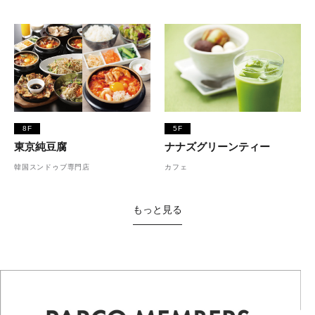
8F
5F
東京純豆腐
ナナズグリーンティー
韓国スンドゥブ専門店
カフェ
もっと見る