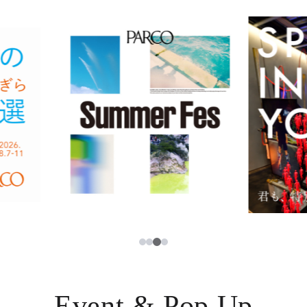
イベント・ポップアップ
簡体字
ニュース
한국어
レストラン・カフェ
ภาษาไทย
TAX FREE
日本語
PARCOメンバーズ
JP
3
1
2
4
Event & Pop Up