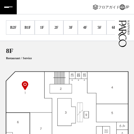
フロアガイド
JP
フロアガイド
ENGLISH
B2F
B1F
1F
2F
3F
4F
5F
6F
7F
施設案内・アクセス
繁体字
イベント・ポップアップ
簡体字
8F
Restaurant / Service
ニュース
한국어
レストラン・カフェ
ภาษาไทย
TAX FREE
日本語
PARCOメンバーズ
JP