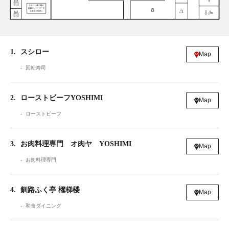
1
スシロー
Map
回転寿司
2
ローストビーフYOSHIMI
Map
ローストビーフ
3
お肉料理専門 オ肉ヤ YOSHIMI
Map
お肉料理専門
4
釧路ふく亭 櫂梯楼
Map
和食ダイニング