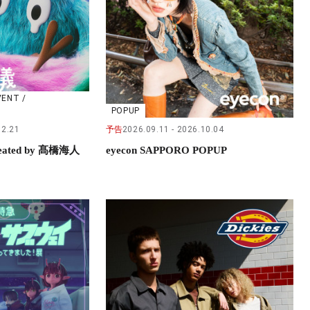
VENT /
POPUP
02.21
予告
2026.09.11
2026.10.04
ted by 髙橋海人
eyecon SAPPORO POPUP