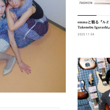
FASHION
emmaと観る『A-Z H
Takenobu Igaras
2025.11.04