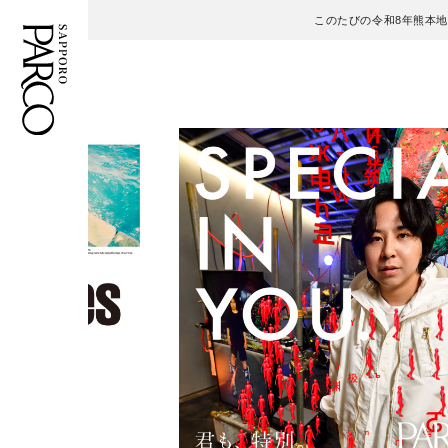
このたびの令和8年熊本
フロアガイド
ENGLISH
施設案内・アクセス
繁体字
イベント・ポップアップ
簡体字
ニュース
한국어
レストラン・カフェ
ภาษาไทย
TAX FREE
日本語