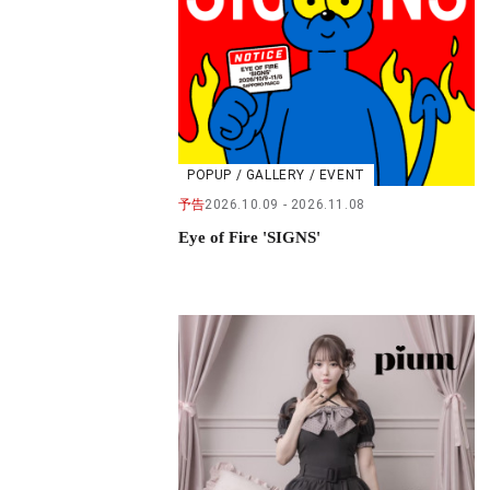
POPUP / GALLERY / EVENT
予告
2026.10.09
2026.11.08
Eye of Fire 'SIGNS'