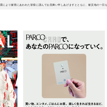
地震により被害にあわれた皆様に謹んでお見舞い申しあげますとともに、被災地の一日