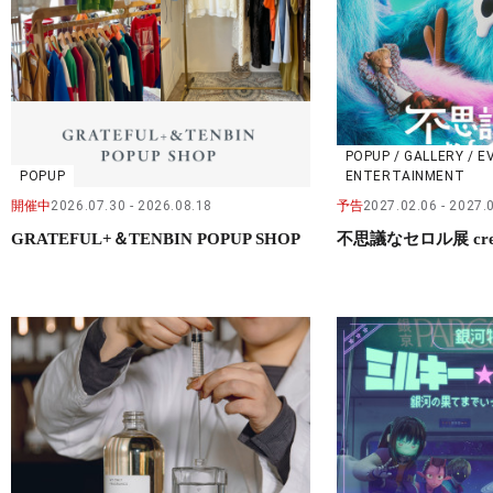
POPUP / GALLERY / E
POPUP
ENTERTAINMENT
開催中
2026.07.30
2026.08.18
予告
2027.02.06
2027.
GRATEFUL+＆TENBIN POPUP SHOP
不思議なセロル展 crea