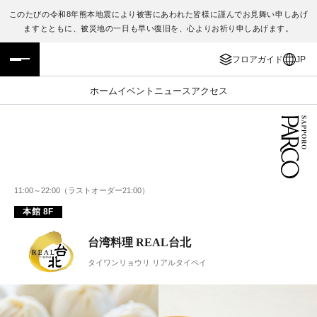
このたびの令和8年熊本地震により被害にあわれた皆様に謹んでお見舞い申しあげ
ますとともに、被災地の一日も早い復旧を、心よりお祈り申しあげます。
フロアガイド
ENGLISH
フロアガイド
JP
施設案内・アクセス
繁体字
ホーム
イベント
ニュース
アクセス
イベント・ポップアップ
簡体字
ニュース
한국어
レストラン・カフェ
ภาษาไทย
11:00～22:00（ラストオーダー21:00）
本館 8F
TAX FREE
日本語
台湾料理 REAL台北
PARCOメンバーズ
タイワンリョウリ リアルタイペイ
JP