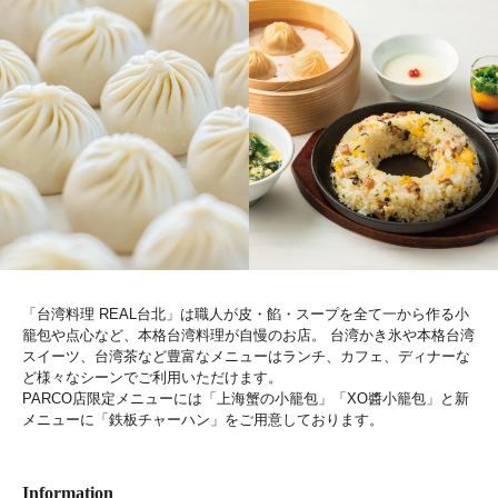
「台湾料理 REAL台北」は職人が皮・餡・スープを全て一から作る小
籠包や点心など、本格台湾料理が自慢のお店。 台湾かき氷や本格台湾
スイーツ、台湾茶など豊富なメニューはランチ、カフェ、ディナーな
ど様々なシーンでご利用いただけます。
PARCO店限定メニューには「上海蟹の小籠包」「XO醬小籠包」と新
メニューに「鉄板チャーハン」をご用意しております。
Information