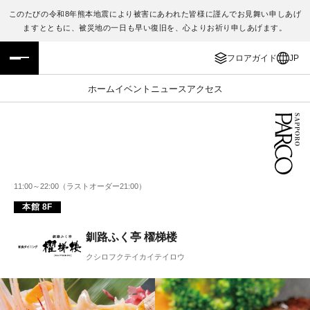
このたびの令和8年熊本地震により被害にあわれた皆様に謹んでお見舞い申しあげ
ますとともに、被災地の一日も早い復旧を、心よりお祈り申しあげます。
フロアガイド
ENGLISH
フロアガイド
JP
施設案内・アクセス
繁体字
ホーム
イベント
ニュース
アクセス
イベント・ポップアップ
簡体字
ニュース
한국어
レストラン・カフェ
ภาษาไทย
11:00～22:00（ラストオーダー21:00）
本館 8F
TAX FREE
日本語
釧路ふく亭 櫂梯楼
PARCOメンバーズ
クシロフクテイカイテイロウ
JP