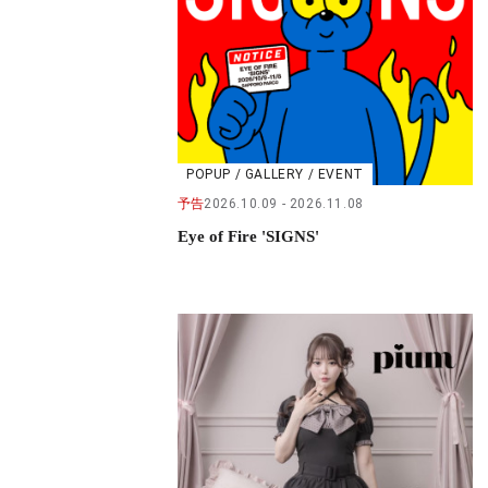
POPUP / GALLERY / EVENT
予告
2026.10.09
2026.11.08
Eye of Fire 'SIGNS'