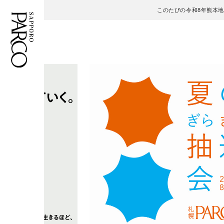
このたびの令和8年熊本
フロアガイド
ENGLISH
施設案内・アクセス
繁体字
イベント・ポップアップ
簡体字
ニュース
한국어
レストラン・カフェ
ภาษาไทย
TAX FREE
日本語