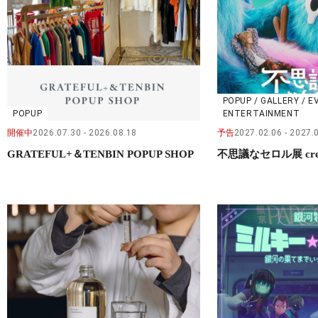
POPUP / GALLERY / E
POPUP
ENTERTAINMENT
開催中
2026.07.30
2026.08.18
予告
2027.02.06
2027.
GRATEFUL+＆TENBIN POPUP SHOP
不思議なセロル展 crea