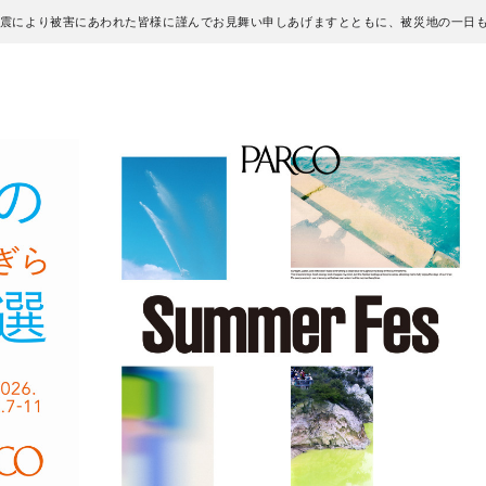
地震により被害にあわれた皆様に謹んでお見舞い申しあげますとともに、被災地の一日