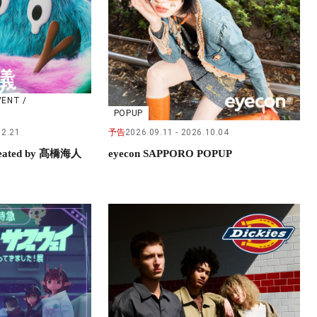
VENT /
POPUP
02.21
予告
2026.09.11
2026.10.04
ted by 髙橋海人
eyecon SAPPORO POPUP