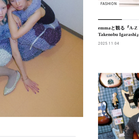
FASHION
emmaと観る『A-Z H
Takenobu Igaras
2025.11.04