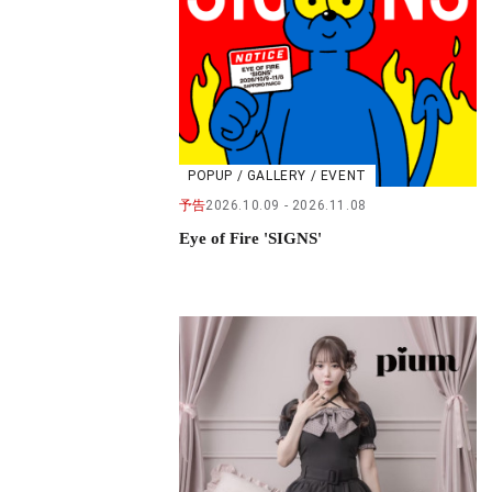
POPUP / GALLERY / EVENT
予告
2026.10.09
2026.11.08
Eye of Fire 'SIGNS'