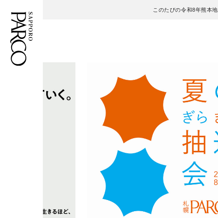
このたびの令和8年熊本
フロアガイド
ENGLISH
施設案内・アクセス
繁体字
イベント・ポップアップ
簡体字
ニュース
한국어
レストラン・カフェ
ภาษาไทย
TAX FREE
日本語