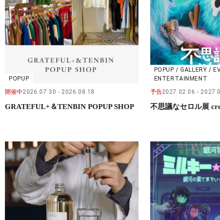
POPUP / GALLERY / E
POPUP
ENTERTAINMENT
開催中
2026.07.30
2026.08.18
予告
2027.02.06
2027.
GRATEFUL+＆TENBIN POPUP SHOP
不思議なセロル展 crea