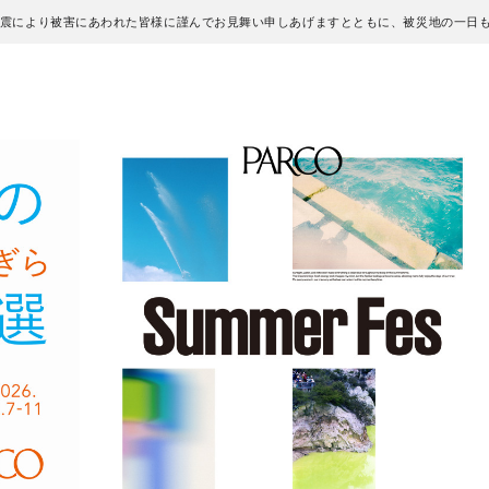
地震により被害にあわれた皆様に謹んでお見舞い申しあげますとともに、被災地の一日