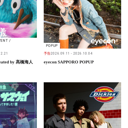
VENT /
POPUP
02.21
予告
2026.09.11
2026.10.04
ted by 髙橋海人
eyecon SAPPORO POPUP