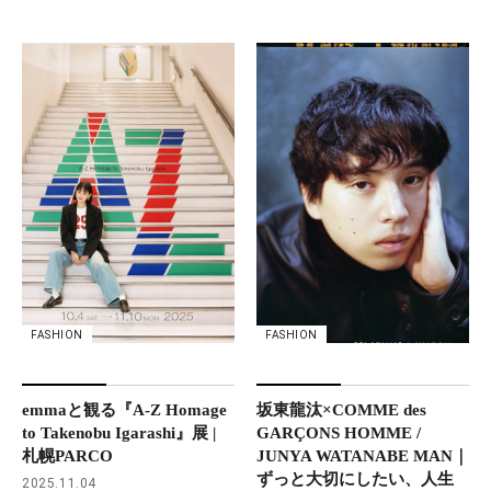
FASHION
FASHION
坂東龍汰×COMME des
emmaと観る『A-Z Homage
GARÇONS HOMME /
to Takenobu Igarashi』展 |
JUNYA WATANABE MAN｜
札幌PARCO
ずっと大切にしたい、人生
2025.11.04