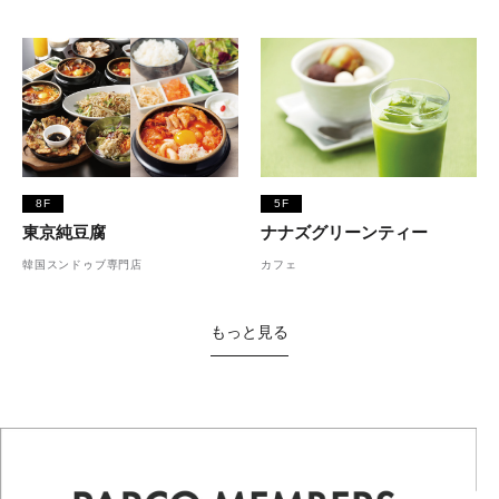
8F
5F
東京純豆腐
ナナズグリーンティー
韓国スンドゥブ専門店
カフェ
もっと見る