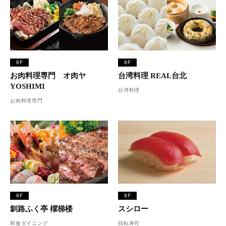
8F
8F
お肉料理専門 オ肉ヤ
台湾料理 REAL台北
YOSHIMI
台湾料理
お肉料理専門
8F
8F
釧路ふく亭 櫂梯楼
スシロー
和食ダイニング
回転寿司