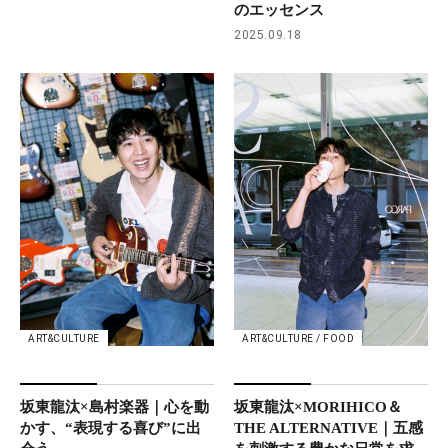
のエッセンス
2025.09.18
ART&CULTURE
ART&CULTURE / FOOD
坂東龍汰×島村楽器｜心を動
坂東龍汰×MORIHICO＆
かす、“表現する喜び”に出
THE ALTERNATIVE｜五感