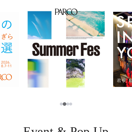
イベント・ポップアップ
簡体字
ニュース
한국어
レストラン・カフェ
ภาษาไทย
TAX FREE
日本語
PARCOメンバーズ
JP
3
1
2
4
Event & Pop Up