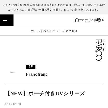
このたびの令和8年熊本地震により被害にあわれた皆様に謹んでお見舞い申しあげ
ますとともに、被災地の一日も早い復旧を、心よりお祈り申しあげます。
フロアガイド
ENGLISH
フロアガイド
JP
施設案内・アクセス
繁体字
ホーム
イベント
ニュース
アクセス
イベント・ポップアップ
簡体字
ニュース
한국어
レストラン・カフェ
ภาษาไทย
3F
TAX FREE
日本語
Francfranc
PARCOメンバーズ
【NEW】ポーチ付きUVシリーズ
JP
2026.05.08