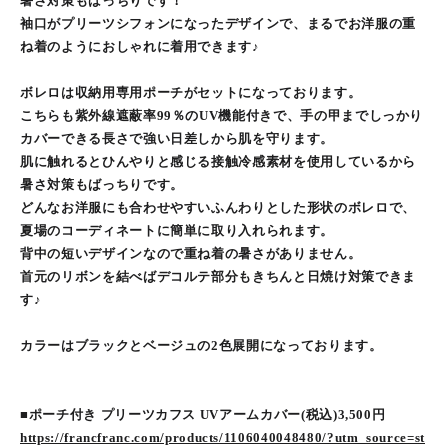
暑さ対策もばっちりです！
袖口がプリーツシフォンになったデザインで、まるでお洋服の重
ね着のようにおしゃれに着用できます♪
ボレロは収納用専用ポーチがセットになっております。
こちらも紫外線遮蔽率99％のUV機能付きで、手の甲までしっかり
カバーできる長さで強い日差しから肌を守ります。
肌に触れるとひんやりと感じる接触冷感素材を使用しているから
暑さ対策もばっちりです。
どんなお洋服にも合わせやすいふんわりとした形状のボレロで、
夏場のコーディネートに簡単に取り入れられます。
背中の短いデザインなので重ね着の暑さがありません。
首元のリボンを結べばデコルテ部分もきちんと日焼け対策できま
す♪
カラーはブラックとベージュの2色展開になっております。
■ポーチ付き プリーツカフス UVアームカバー(税込)3,500円
https://francfranc.com/products/1106040048480/?utm_source=st