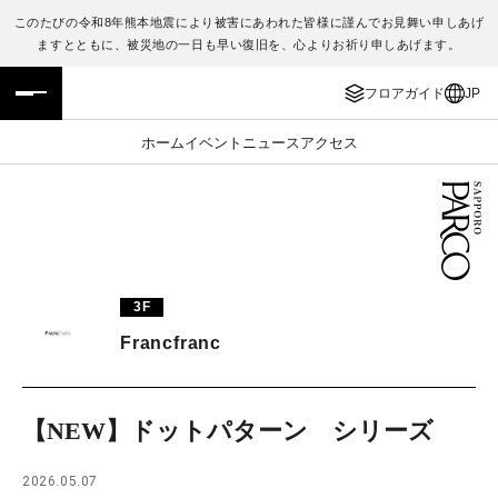
このたびの令和8年熊本地震により被害にあわれた皆様に謹んでお見舞い申しあげ
ますとともに、被災地の一日も早い復旧を、心よりお祈り申しあげます。
フロアガイド
ENGLISH
フロアガイド
JP
施設案内・アクセス
繁体字
ホーム
イベント
ニュース
アクセス
イベント・ポップアップ
簡体字
ニュース
한국어
レストラン・カフェ
ภาษาไทย
3F
TAX FREE
日本語
Francfranc
PARCOメンバーズ
【NEW】ドットパターン シリーズ
JP
2026.05.07