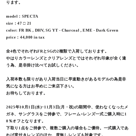
ります。
model：SPECTA
size：47 □ 21
color: FR BK , DHV, SG YT - Charcoal , EME - Dark Green
price：44,000 in tax
全4色でそれぞれFRとSGの2種類で入荷しております。
やはりカラーレンズとクリアレンズとではそれぞれ印象が全く違
う為、是非掛け比べてお試しください。
入荷本数も限りがあり入荷当日に早速動きがあるモデルの為是非
気になる方はお早めにご来店下さい。
お待ちしております。
2025年10月1日(水)~11月3日(月・祝)の期間中、使わなくなったメ
ガネ、サングラスをご持参で、フレーム+レンズ一式ご購入時に1
0％オフとなります。
下取り1点をご持参で、複数ご購入の場合もご優待。一式購入であ
れば度付きレンズのほか、度無しレンズも対象です。