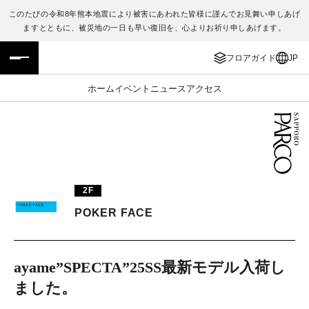
このたびの令和8年熊本地震により被害にあわれた皆様に謹んでお見舞い申しあげ
ますとともに、被災地の一日も早い復旧を、心よりお祈り申しあげます。
フロアガイド
ENGLISH
フロアガイド
JP
施設案内・アクセス
繁体字
ホーム
イベント
ニュース
アクセス
イベント・ポップアップ
簡体字
ニュース
한국어
レストラン・カフェ
ภาษาไทย
2F
TAX FREE
日本語
POKER FACE
PARCOメンバーズ
ayame”SPECTA”25SS最新モデル入荷し
ました。
JP