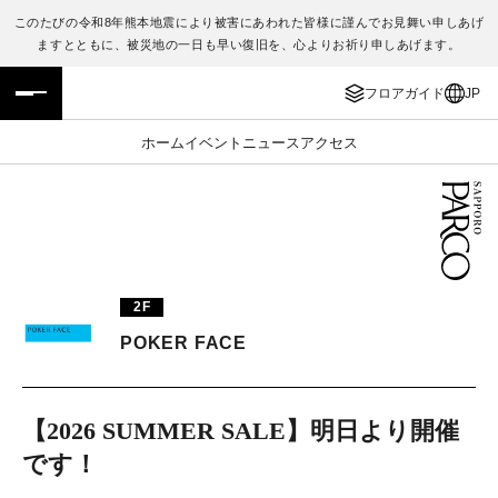
このたびの令和8年熊本地震により被害にあわれた皆様に謹んでお見舞い申しあげ
ますとともに、被災地の一日も早い復旧を、心よりお祈り申しあげます。
フロアガイド
ENGLISH
フロアガイド
JP
施設案内・アクセス
繁体字
ホーム
イベント
ニュース
アクセス
イベント・ポップアップ
簡体字
ニュース
한국어
レストラン・カフェ
ภาษาไทย
2F
TAX FREE
日本語
POKER FACE
PARCOメンバーズ
【2026 SUMMER SALE】明日より開催
です！
JP