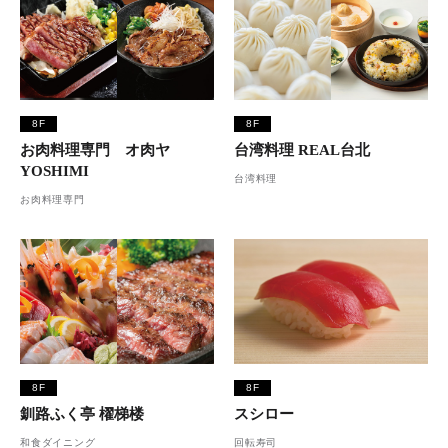
8F
8F
お肉料理専門 オ肉ヤ
台湾料理 REAL台北
YOSHIMI
台湾料理
お肉料理専門
8F
8F
釧路ふく亭 櫂梯楼
スシロー
和食ダイニング
回転寿司