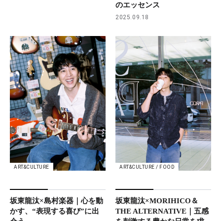
のエッセンス
2025.09.18
ART&CULTURE
ART&CULTURE / FOOD
坂東龍汰×島村楽器｜心を動
坂東龍汰×MORIHICO＆
かす、“表現する喜び”に出
THE ALTERNATIVE｜五感