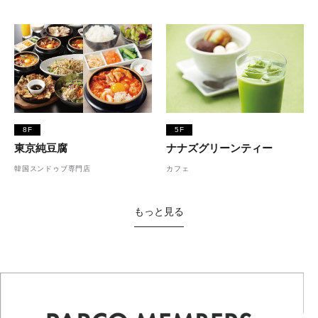
8F
5F
東京純豆腐
ナナズグリーンティー
韓国スンドゥブ専門店
カフェ
もっと見る