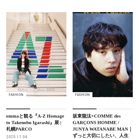
FASHION
FASHION
坂東龍汰×COMME des
emmaと観る『A-Z Homage
GARÇONS HOMME /
to Takenobu Igarashi』展 |
JUNYA WATANABE MAN｜
札幌PARCO
ずっと大切にしたい、人生
2025.11.04