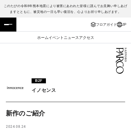
このたびの令和8年熊本地震により被害にあわれた皆様に謹んでお見舞い申しあげ
ますとともに、被災地の一日も早い復旧を、心よりお祈り申しあげます。
フロアガイド
ENGLISH
フロアガイド
JP
施設案内・アクセス
繁体字
ホーム
イベント
ニュース
アクセス
イベント・ポップアップ
簡体字
ニュース
한국어
レストラン・カフェ
ภาษาไทย
B2F
TAX FREE
日本語
イノセンス
PARCOメンバーズ
新作のご紹介
JP
2024.08.24