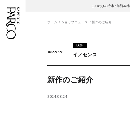
このたびの令和8年熊本
ホーム
ショップニュース
新作のご紹介
フロアガイド
ENGLISH
B2F
イノセンス
施設案内・アクセス
繁体字
イベント・ポップアップ
簡体字
新作のご紹介
ニュース
한국어
2024.08.24
レストラン・カフェ
ภาษาไทย
TAX FREE
日本語