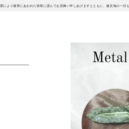
地震により被害にあわれた皆様に謹んでお見舞い申しあげますとともに、被災地の一日