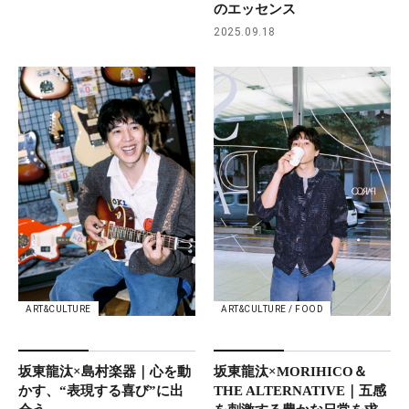
のエッセンス
2025.09.18
ART&CULTURE
ART&CULTURE / FOOD
坂東龍汰×島村楽器｜心を動
坂東龍汰×MORIHICO＆
かす、“表現する喜び”に出
THE ALTERNATIVE｜五感