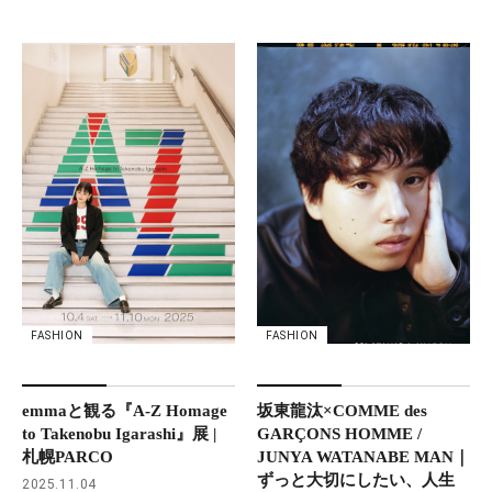
FASHION
FASHION
坂東龍汰×COMME des
emmaと観る『A-Z Homage
GARÇONS HOMME /
to Takenobu Igarashi』展 |
JUNYA WATANABE MAN｜
札幌PARCO
ずっと大切にしたい、人生
2025.11.04