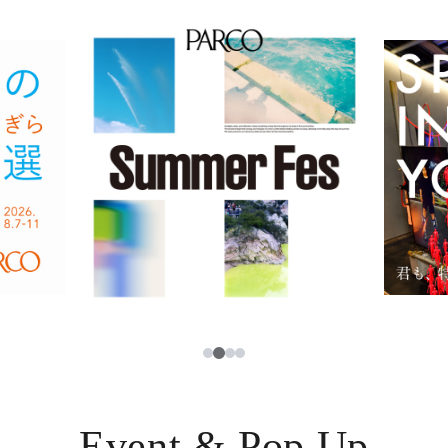
イベント・ポップアップ
簡体字
ニュース
한국어
レストラン・カフェ
ภาษาไทย
TAX FREE
日本語
PARCOメンバーズ
JP
2
1
3
4
Event & Pop Up