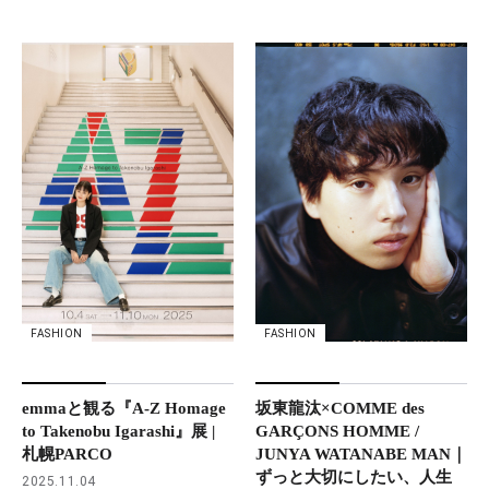
FASHION
FASHION
坂東龍汰×COMME des
emmaと観る『A-Z Homage
GARÇONS HOMME /
to Takenobu Igarashi』展 |
JUNYA WATANABE MAN｜
札幌PARCO
ずっと大切にしたい、人生
2025.11.04