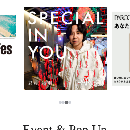
イベント・ポップアップ
簡体字
ニュース
한국어
レストラン・カフェ
ภาษาไทย
TAX FREE
日本語
PARCOメンバーズ
JP
3
1
2
4
Event & Pop Up