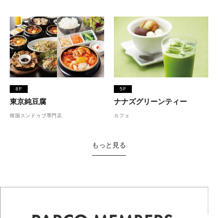
8F
5F
東京純豆腐
ナナズグリーンティー
韓国スンドゥブ専門店
カフェ
もっと見る