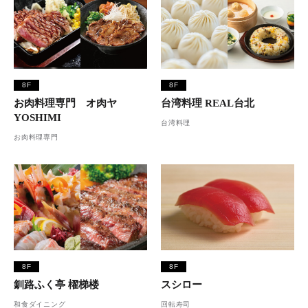
8F
8F
お肉料理専門 オ肉ヤ
台湾料理 REAL台北
YOSHIMI
台湾料理
お肉料理専門
8F
8F
釧路ふく亭 櫂梯楼
スシロー
和食ダイニング
回転寿司