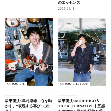
のエッセンス
2025.09.18
ART&CULTURE
ART&CULTURE / FOOD
坂東龍汰×島村楽器｜心を動
坂東龍汰×MORIHICO＆
かす、“表現する喜び”に出
THE ALTERNATIVE｜五感