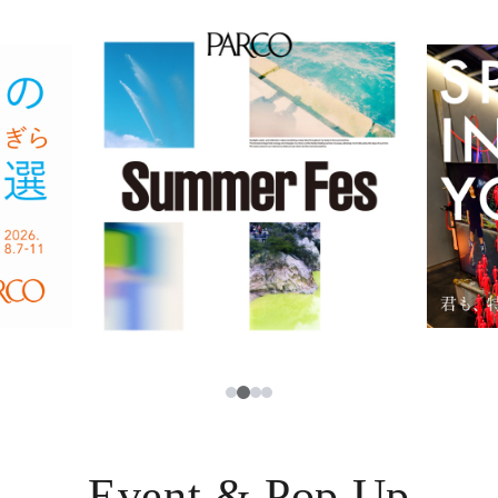
イベント・ポップアップ
簡体字
ニュース
한국어
レストラン・カフェ
ภาษาไทย
TAX FREE
日本語
PARCOメンバーズ
JP
3
1
2
4
Event & Pop Up