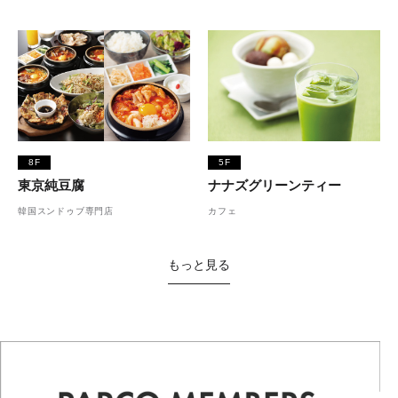
8F
5F
東京純豆腐
ナナズグリーンティー
韓国スンドゥブ専門店
カフェ
もっと見る