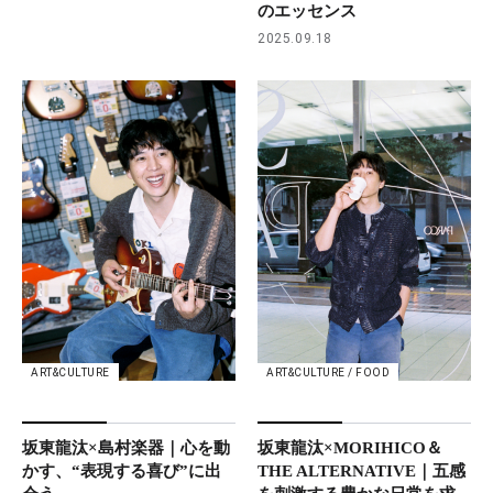
のエッセンス
2025.09.18
ART&CULTURE
ART&CULTURE / FOOD
坂東龍汰×島村楽器｜心を動
坂東龍汰×MORIHICO＆
かす、“表現する喜び”に出
THE ALTERNATIVE｜五感