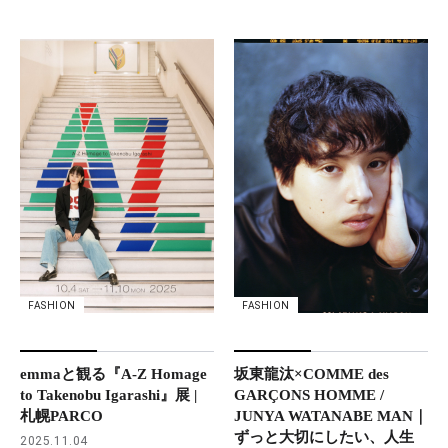
FASHION
FASHION
坂東龍汰×COMME des
emmaと観る『A-Z Homage
GARÇONS HOMME /
to Takenobu Igarashi』展 |
JUNYA WATANABE MAN｜
札幌PARCO
ずっと大切にしたい、人生
2025.11.04