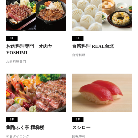
8F
8F
お肉料理専門 オ肉ヤ
台湾料理 REAL台北
YOSHIMI
台湾料理
お肉料理専門
8F
8F
釧路ふく亭 櫂梯楼
スシロー
和食ダイニング
回転寿司