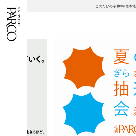
このたびの令和8年熊本
フロアガイド
ENGLISH
施設案内・アクセス
繁体字
イベント・ポップアップ
簡体字
ニュース
한국어
レストラン・カフェ
ภาษาไทย
TAX FREE
日本語