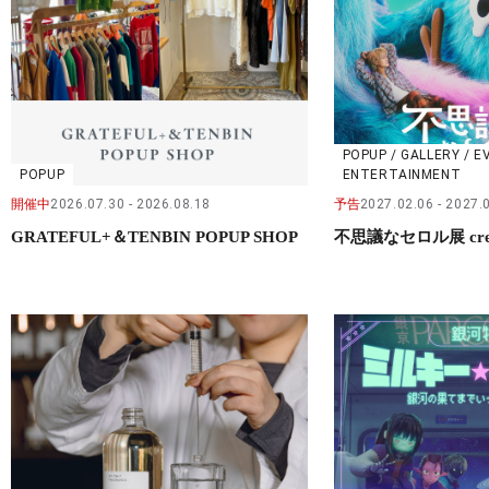
POPUP / GALLERY / E
POPUP
ENTERTAINMENT
開催中
2026.07.30
2026.08.18
予告
2027.02.06
2027.
GRATEFUL+＆TENBIN POPUP SHOP
不思議なセロル展 crea