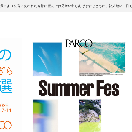
地震により被害にあわれた皆様に謹んでお見舞い申しあげますとともに、被災地の一日