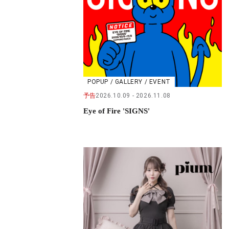
POPUP / GALLERY / EVENT
予告
2026.10.09
2026.11.08
Eye of Fire 'SIGNS'