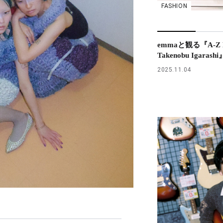
FASHION
emmaと観る『A-Z H
Takenobu Igaras
2025.11.04