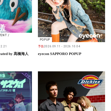
VENT /
POPUP
02.21
予告
2026.09.11
2026.10.04
ted by 髙橋海人
eyecon SAPPORO POPUP