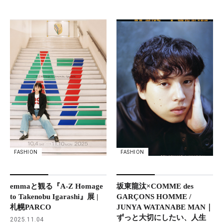
FASHION
FASHION
坂東龍汰×COMME des
emmaと観る『A-Z Homage
GARÇONS HOMME /
to Takenobu Igarashi』展 |
JUNYA WATANABE MAN｜
札幌PARCO
ずっと大切にしたい、人生
2025.11.04