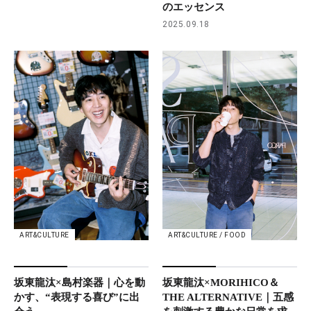
のエッセンス
2025.09.18
ART&CULTURE
ART&CULTURE / FOOD
坂東龍汰×島村楽器｜心を動
坂東龍汰×MORIHICO＆
かす、“表現する喜び”に出
THE ALTERNATIVE｜五感