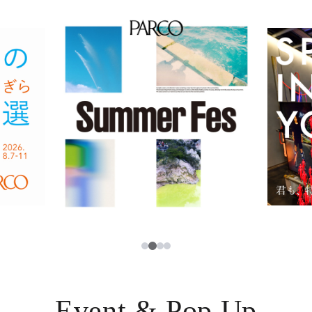
イベント・ポップアップ
簡体字
ニュース
한국어
レストラン・カフェ
ภาษาไทย
TAX FREE
日本語
PARCOメンバーズ
JP
2
1
3
4
Event & Pop Up