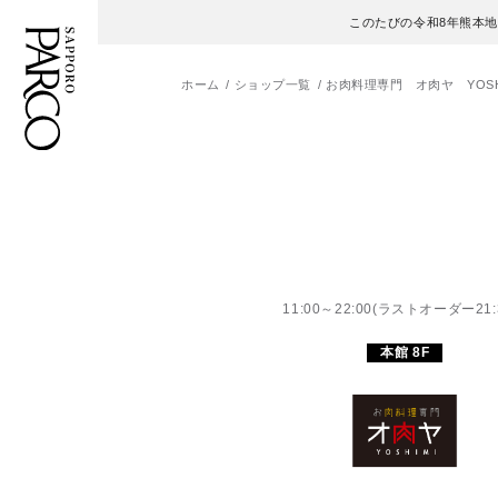
このたびの令和8年熊本
ホーム
ショップ一覧
お肉料理専門 オ肉ヤ YOSH
フロアガイド
ENGLISH
施設案内・アクセス
繁体字
イベント・ポップアップ
簡体字
11:00～22:00(ラストオーダー21:
ニュース
한국어
本館 8F
レストラン・カフェ
ภาษาไทย
TAX FREE
日本語