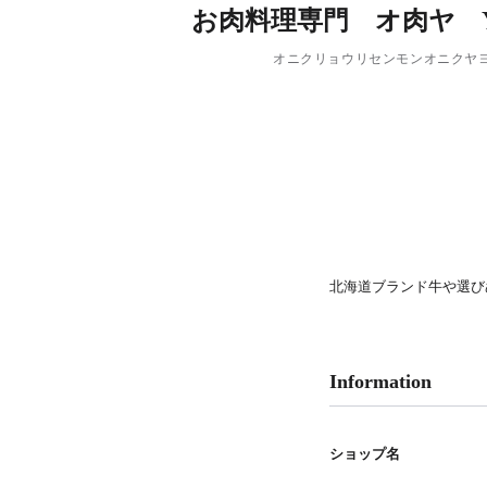
PARCOメンバーズ
お肉料理専門 オ肉ヤ YO
オニクリョウリセンモンオニクヤ
北海道ブランド牛や選び
Information
ショップ名