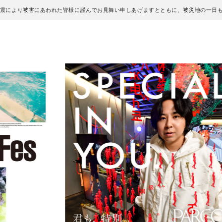
地震により被害にあわれた皆様に謹んでお見舞い申しあげますとともに、被災地の一日