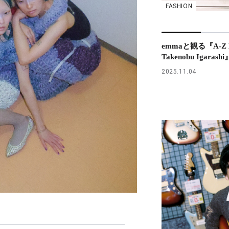
FASHION
emmaと観る『A-Z H
Takenobu Igaras
2025.11.04