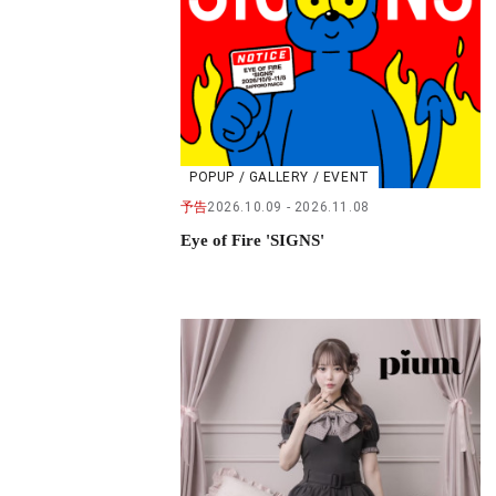
POPUP / GALLERY / EVENT
予告
2026.10.09
2026.11.08
Eye of Fire 'SIGNS'