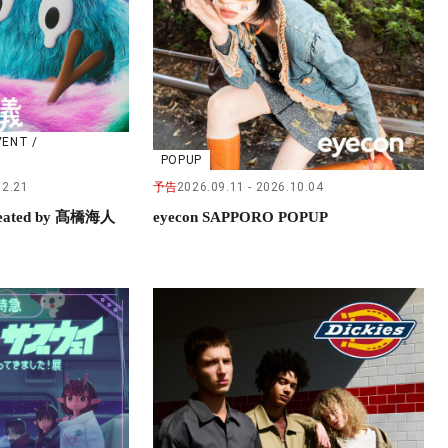
VENT /
POPUP
02.21
予告
2026.09.11
2026.10.04
ted by 髙橋海人
eyecon SAPPORO POPUP