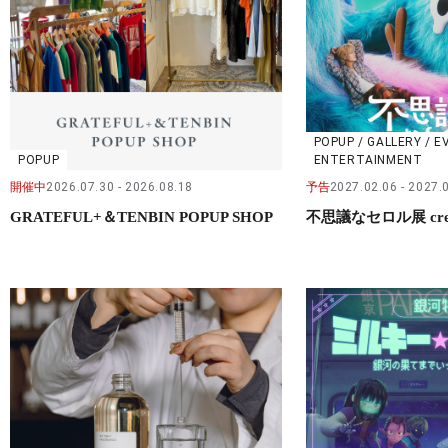
POPUP / GALLERY / E
POPUP
ENTERTAINMENT
開催中
2026.07.30
2026.08.18
予告
2027.02.06
2027.
GRATEFUL+＆TENBIN POPUP SHOP
不思議なセロル展 crea