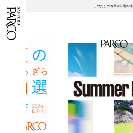
このたびの令和8年熊本
フロアガイド
ENGLISH
施設案内・アクセス
繁体字
イベント・ポップアップ
簡体字
ニュース
한국어
レストラン・カフェ
ภาษาไทย
TAX FREE
日本語