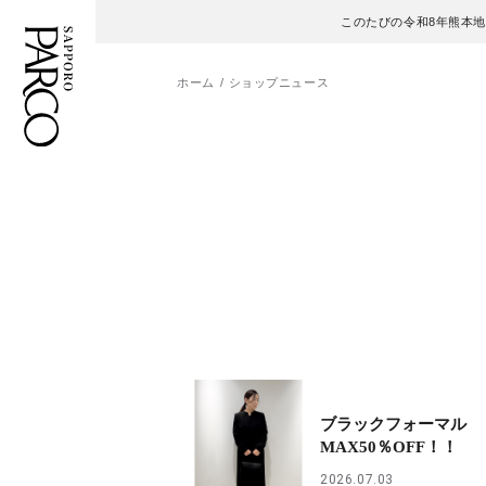
このたびの令和8年熊本
ホーム
ショップニュース
フロアガイド
ENGLISH
施設案内・アクセス
繁体字
イベント・ポップアップ
簡体字
ニュース
한국어
レストラン・カフェ
ภาษาไทย
ブラックフォーマル
TAX FREE
日本語
MAX50％OFF！！
2026.07.03