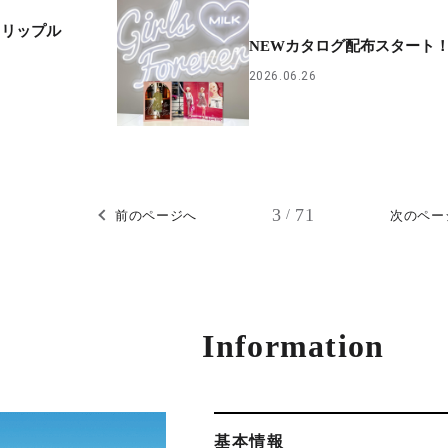
 リップル
NEWカタログ配布スタート
2026.06.26
3
71
/
前のページへ
次のペー
Information
基本情報