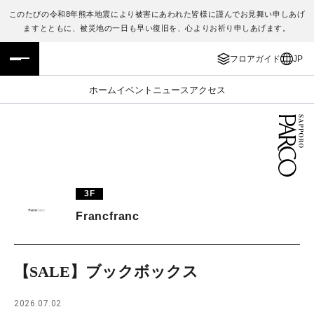
このたびの令和8年熊本地震により被害にあわれた皆様に謹んでお見舞い申しあげ
ますとともに、被災地の一日も早い復旧を、心よりお祈り申しあげます。
フロアガイド
ENGLISH
フロアガイド
JP
施設案内・アクセス
繁体字
ホーム
イベント
ニュース
アクセス
イベント・ポップアップ
簡体字
ニュース
한국어
レストラン・カフェ
ภาษาไทย
3F
TAX FREE
日本語
Francfranc
PARCOメンバーズ
【SALE】ブックボックス
JP
2026.07.02