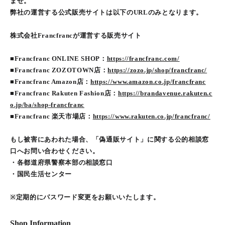
ませ。
弊社の運営する公式販売サイトは以下のURLのみとなります。
株式会社Francfrancが運営する販売サイト
■Francfranc ONLINE SHOP：
https://francfranc.com/
■Francfranc ZOZOTOWN店：
https://zozo.jp/shop/francfranc/
■Francfranc Amazon店：
https://www.amazon.co.jp/francfranc
■Francfranc Rakuten Fashion店：
https://brandavenue.rakuten.c
o.jp/ba/shop-francfranc
■Francfranc 楽天市場店：
https://www.rakuten.co.jp/francfranc/
もし被害にあわれた場合、「偽通販サイト」に関する公的相談窓
口へお問い合わせください。
・各都道府県警察本部の相談窓口
・国民生活センター
※定期的にパスワード変更をお願いいたします。
Shop Information