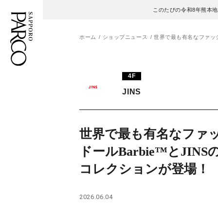
このたびの令和8年熊本
ホーム
ショップニュース
世界で最も有名なファッシ
フロアガイド
ENGLISH
4F
JINS
施設案内・アクセス
繁体字
イベント・ポップアップ
簡体字
世界で最も有名なファ
ニュース
한국어
ドールBarbie™とJIN
コレクションが登場！
レストラン・カフェ
ภาษาไทย
TAX FREE
日本語
2026.06.04