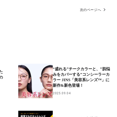
次のページへ
“盛れる”チークカラーと、”肌悩
た
みをカバーする”コンシーラーカ
の
ラー JINS「美容系レンズ™」に
新作&新色登場！
2025.09.04