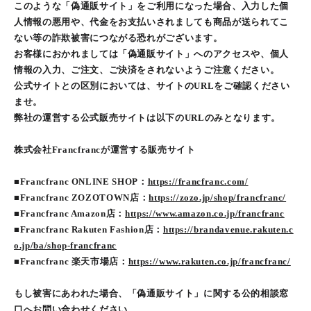
このような「偽通販サイト」をご利用になった場合、入力した個
人情報の悪用や、代金をお支払いされましても商品が送られてこ
ない等の詐欺被害につながる恐れがございます。
お客様におかれましては「偽通販サイト」へのアクセスや、個人
情報の入力、ご注文、ご決済をされないようご注意ください。
公式サイトとの区別においては、サイトのURLをご確認ください
ませ。
弊社の運営する公式販売サイトは以下のURLのみとなります。
株式会社Francfrancが運営する販売サイト
■Francfranc ONLINE SHOP：
https://francfranc.com/
■Francfranc ZOZOTOWN店：
https://zozo.jp/shop/francfranc/
■Francfranc Amazon店：
https://www.amazon.co.jp/francfranc
■Francfranc Rakuten Fashion店：
https://brandavenue.rakuten.c
o.jp/ba/shop-francfranc
■Francfranc 楽天市場店：
https://www.rakuten.co.jp/francfranc/
もし被害にあわれた場合、「偽通販サイト」に関する公的相談窓
口へお問い合わせください。