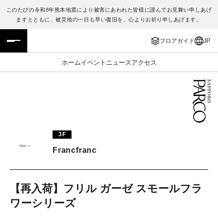
このたびの令和8年熊本地震により被害にあわれた皆様に謹んでお見舞い申しあげ
ますとともに、被災地の一日も早い復旧を、心よりお祈り申しあげます。
フロアガイド
ENGLISH
フロアガイド
JP
施設案内・アクセス
繁体字
ホーム
イベント
ニュース
アクセス
イベント・ポップアップ
簡体字
ニュース
한국어
レストラン・カフェ
ภาษาไทย
3F
TAX FREE
日本語
Francfranc
PARCOメンバーズ
【再入荷】フリル ガーゼ スモールフラ
ワーシリーズ
JP