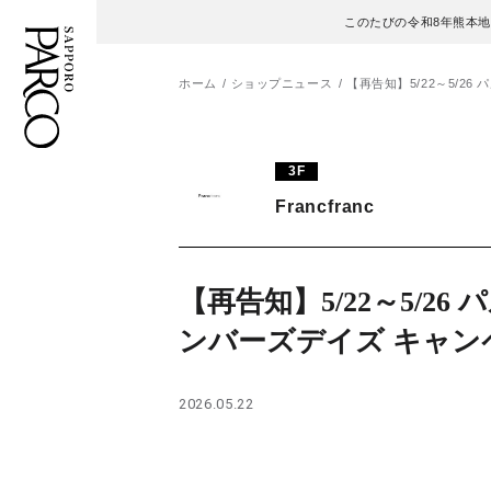
このたびの令和8年熊本
ホーム
ショップニュース
【再告知】5/22～5/2
フロアガイド
ENGLISH
3F
Francfranc
施設案内・アクセス
繁体字
イベント・ポップアップ
簡体字
【再告知】5/22～5/26
ニュース
한국어
ンバーズデイズ キャン
レストラン・カフェ
ภาษาไทย
2026.05.22
TAX FREE
日本語