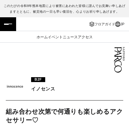
このたびの令和8年熊本地震により被害にあわれた皆様に謹んでお見舞い申しあげ
ますとともに、被災地の一日も早い復旧を、心よりお祈り申しあげます。
フロアガイド
ENGLISH
フロアガイド
JP
施設案内・アクセス
繁体字
ホーム
イベント
ニュース
アクセス
イベント・ポップアップ
簡体字
ニュース
한국어
レストラン・カフェ
ภาษาไทย
B2F
TAX FREE
日本語
イノセンス
PARCOメンバーズ
組み合わせ次第で何通りも楽しめるアク
セサリー♡
JP