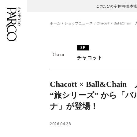
このたびの令和8年熊本
ホーム
ショップニュース
Chacott × Ball&
フロアガイド
ENGLISH
3F
チャコット
施設案内・アクセス
繁体字
イベント・ポップアップ
簡体字
Chacott × Ball&Chai
ニュース
한국어
“旅シリーズ” から「バ
ナ」が登場！
レストラン・カフェ
ภาษาไทย
TAX FREE
日本語
2026.04.28