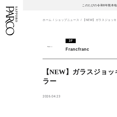
このたびの令和8年熊本
ホーム
ショップニュース
【NEW】ガラスジョッ
フロアガイド
ENGLISH
3F
Francfranc
施設案内・アクセス
繁体字
イベント・ポップアップ
簡体字
【NEW】ガラスジョッ
ニュース
한국어
ラー
レストラン・カフェ
ภาษาไทย
2026.04.23
TAX FREE
日本語