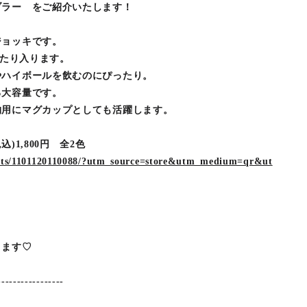
ブラー をご紹介いたします！
ジョッキです。
ったり入ります。
やハイボールを飲むのにぴったり。
る大容量です。
物用にマグカップとしても活躍します。
)1,800円 全2色
ucts/1101120110088/?utm_source=store&utm_medium=qr&ut
ります♡
-----------------