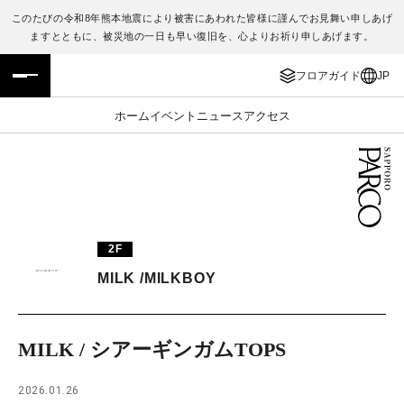
このたびの令和8年熊本地震により被害にあわれた皆様に謹んでお見舞い申しあげ
ますとともに、被災地の一日も早い復旧を、心よりお祈り申しあげます。
フロアガイド
ENGLISH
フロアガイド
JP
施設案内・アクセス
繁体字
ホーム
イベント
ニュース
アクセス
イベント・ポップアップ
簡体字
ニュース
한국어
レストラン・カフェ
ภาษาไทย
2F
TAX FREE
日本語
MILK /MILKBOY
PARCOメンバーズ
MILK / シアーギンガムTOPS
JP
2026.01.26