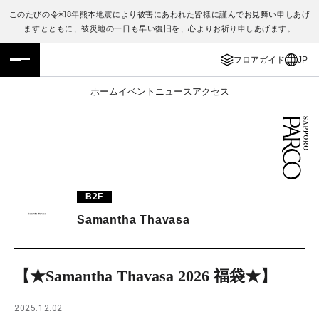
このたびの令和8年熊本地震により被害にあわれた皆様に謹んでお見舞い申しあげ
ますとともに、被災地の一日も早い復旧を、心よりお祈り申しあげます。
フロアガイド
ENGLISH
フロアガイド
JP
施設案内・アクセス
繁体字
ホーム
イベント
ニュース
アクセス
イベント・ポップアップ
簡体字
ニュース
한국어
レストラン・カフェ
ภาษาไทย
B2F
TAX FREE
日本語
Samantha Thavasa
PARCOメンバーズ
【★Samantha Thavasa 2026 福袋★】
JP
2025.12.02