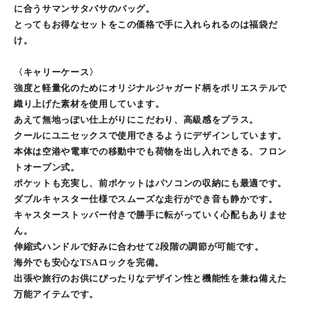
に合うサマンサタバサのバッグ。
とってもお得なセットをこの価格で手に入れられるのは福袋だ
け。
〈キャリーケース〉
強度と軽量化のためにオリジナルジャガード柄をポリエステルで
織り上げた素材を使用しています。
あえて無地っぽい仕上がりにこだわり、高級感をプラス。
クールにユニセックスで使用できるようにデザインしています。
本体は空港や電車での移動中でも荷物を出し入れできる、フロン
トオープン式。
ポケットも充実し、前ポケットはパソコンの収納にも最適です。
ダブルキャスター仕様でスムーズな走行ができ音も静かです。
キャスターストッパー付きで勝手に転がっていく心配もありませ
ん。
伸縮式ハンドルで好みに合わせて2段階の調節が可能です。
海外でも安心なTSAロックを完備。
出張や旅行のお供にぴったりなデザイン性と機能性を兼ね備えた
万能アイテムです。