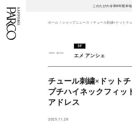
このたびの令和8年熊本
ホーム
ショップニュース
チュール刺繍×ドットチ
フロアガイド
ENGLISH
3F
エメ アンシェ
施設案内・アクセス
繁体字
イベント・ポップアップ
簡体字
チュール刺繍×ドットチ
ニュース
한국어
プチハイネックフィッ
アドレス
レストラン・カフェ
ภาษาไทย
TAX FREE
日本語
2025.11.28