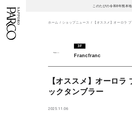
このたびの令和8年熊本
ホーム
ショップニュース
【オススメ】オーロラ 
フロアガイド
ENGLISH
3F
Francfranc
施設案内・アクセス
繁体字
イベント・ポップアップ
簡体字
【オススメ】オーロラ 
ニュース
한국어
ックタンブラー
レストラン・カフェ
ภาษาไทย
2025.11.06
TAX FREE
日本語