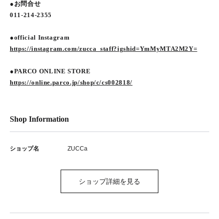
●お問合せ
011-214-2355
●official Instagram
https://instagram.com/zucca_staff?igshid=YmMyMTA2M2Y=
●PARCO ONLINE STORE
https://online.parco.jp/shop/c/cs002818/
Shop Information
ショップ名
ZUCCa
ショップ詳細を見る