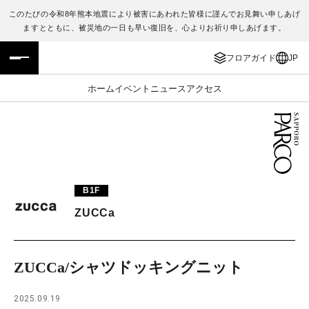
このたびの令和8年熊本地震により被害にあわれた皆様に謹んでお見舞い申しあげ
ますとともに、被災地の一日も早い復旧を、心よりお祈り申しあげます。
フロアガイド
ENGLISH
フロアガイド
JP
施設案内・アクセス
繁体字
ホーム
イベント
ニュース
アクセス
イベント・ポップアップ
簡体字
ニュース
한국어
レストラン・カフェ
ภาษาไทย
B1F
TAX FREE
日本語
ZUCCa
PARCOメンバーズ
ZUCCa/シャツドッキングニット
JP
2025.09.19