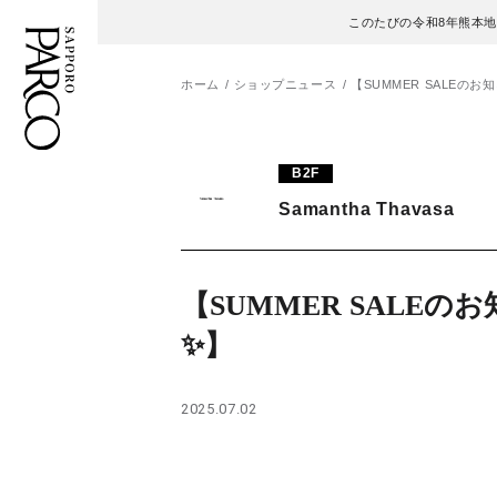
このたびの令和8年熊本
ホーム
ショップニュース
【SUMMER SALEのお
フロアガイド
ENGLISH
B2F
Samantha Thavasa
施設案内・アクセス
繁体字
イベント・ポップアップ
簡体字
【SUMMER SALEの
ニュース
한국어
✨】
レストラン・カフェ
ภาษาไทย
2025.07.02
TAX FREE
日本語