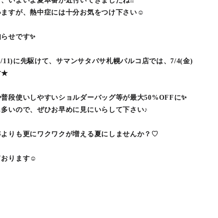
、いよいよ夏本番が近付いてきましたね‼︎
ますが、熱中症には十分お気をつけ下さい☺︎
知らせです✨
/11)に先駆けて、サマンサタバサ札幌パルコ店では、7/4(金)
す★
普段使いしやすいショルダーバッグ等が最大50%OFFに✨
多いので、ぜひお早めに見にいらして下さい♪
年よりも更にワクワクが増える夏にしませんか？♡
おります☺︎