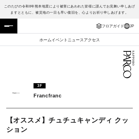
このたびの令和8年熊本地震により被害にあわれた皆様に謹んでお見舞い申しあげ
ますとともに、被災地の一日も早い復旧を、心よりお祈り申しあげます。
フロアガイド
ENGLISH
フロアガイド
JP
施設案内・アクセス
繁体字
ホーム
イベント
ニュース
アクセス
イベント・ポップアップ
簡体字
ニュース
한국어
レストラン・カフェ
ภาษาไทย
3F
TAX FREE
日本語
Francfranc
PARCOメンバーズ
【オススメ】チュチュキャンディ クッ
ション
JP