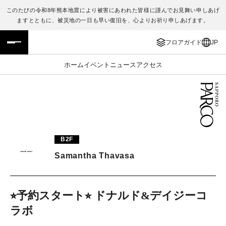
このたびの令和8年熊本地震により被害にあわれた皆様に謹んでお見舞い申しあげ
ますとともに、被災地の一日も早い復旧を、心よりお祈り申しあげます。
フロアガイド
ENGLISH
フロアガイド
JP
施設案内・アクセス
繁体字
ホーム
イベント
ニュース
アクセス
イベント・ポップアップ
簡体字
ニュース
한국어
レストラン・カフェ
ภาษาไทย
B2F
TAX FREE
日本語
Samantha Thavasa
PARCOメンバーズ
⭐︎予約スタート⭐︎ ドナルド&デイジーコ
ラボ
JP