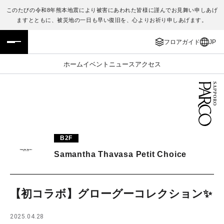
このたびの令和8年熊本地震により被害にあわれた皆様に謹んでお見舞い申しあげ
ますとともに、被災地の一日も早い復旧を、心よりお祈り申しあげます。
フロアガイド
ENGLISH
フロアガイド
JP
施設案内・アクセス
繁体字
ホーム
イベント
ニュース
アクセス
イベント・ポップアップ
簡体字
ニュース
한국어
レストラン・カフェ
ภาษาไทย
B2F
TAX FREE
日本語
Samantha Thavasa Petit Choice
PARCOメンバーズ
【初コラボ】グローグーコレクション✨
JP
2025.04.28