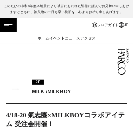
このたびの令和8年熊本地震により被害にあわれた皆様に謹んでお見舞い申しあげ
ますとともに、被災地の一日も早い復旧を、心よりお祈り申しあげます。
フロアガイド
ENGLISH
フロアガイド
JP
施設案内・アクセス
繁体字
ホーム
イベント
ニュース
アクセス
イベント・ポップアップ
簡体字
ニュース
한국어
レストラン・カフェ
ภาษาไทย
2F
TAX FREE
日本語
MILK /MILKBOY
PARCOメンバーズ
4/18-20 氣志團×MILKBOYコラボアイテ
ム 受注会開催！
JP