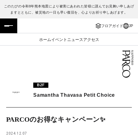
このたびの令和8年熊本地震により被害にあわれた皆様に謹んでお見舞い申しあげ
ますとともに、被災地の一日も早い復旧を、心よりお祈り申しあげます。
フロアガイド
ENGLISH
フロアガイド
JP
施設案内・アクセス
繁体字
ホーム
イベント
ニュース
アクセス
イベント・ポップアップ
簡体字
ニュース
한국어
レストラン・カフェ
ภาษาไทย
B2F
TAX FREE
日本語
Samantha Thavasa Petit Choice
PARCOメンバーズ
PARCOのお得なキャンペーン✨
JP
2024.12.07