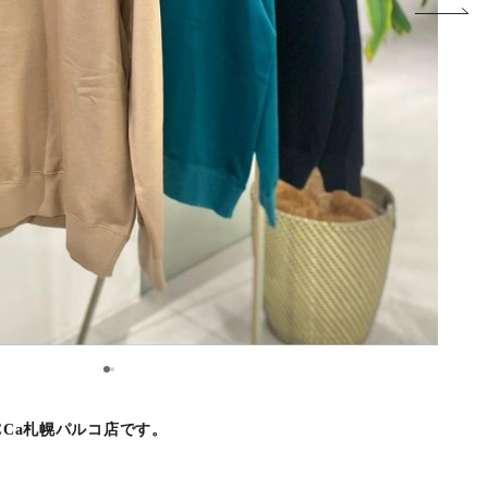
1
2
UCCa札幌パルコ店です。