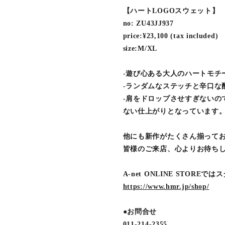
【ハートLOGOスウェット】
no: ZU43JJ937
price:¥23,100 (tax included)
size:M/XL
-遊び心ある大人のハートモチ
-ランダムなステッチと辛口な
-肩をドロップさせすぎないの
ない仕上がりとなっています
他にも新作がたくさん揃って
皆様のご来店、心よりお待ち
A-net ONLINE STO
https://www.hmr.jp/shop/
●お問合せ
011-214-2355