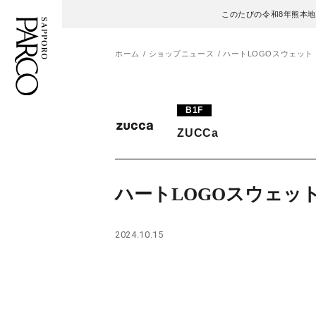
このたびの令和8年熊本
ホーム
ショップニュース
ハートLOGOスウェット
フロアガイド
ENGLISH
B1F
ZUCCa
施設案内・アクセス
繁体字
イベント・ポップアップ
簡体字
ハートLOGOスウェッ
ニュース
한국어
2024.10.15
レストラン・カフェ
ภาษาไทย
TAX FREE
日本語