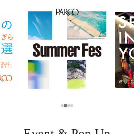
イベント・ポップアップ
簡体字
ニュース
한국어
レストラン・カフェ
ภาษาไทย
TAX FREE
日本語
PARCOメンバーズ
JP
2
1
3
4
Event & Pop Up