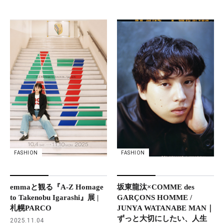
FASHION
FASHION
坂東龍汰×COMME des
emmaと観る『A-Z Homage
GARÇONS HOMME /
to Takenobu Igarashi』展 |
JUNYA WATANABE MAN｜
札幌PARCO
ずっと大切にしたい、人生
2025.11.04