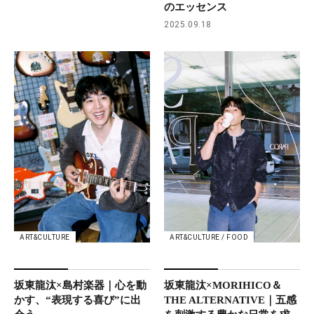
のエッセンス
2025.09.18
ART&CULTURE
ART&CULTURE / FOOD
坂東龍汰×島村楽器｜心を動
坂東龍汰×MORIHICO＆
かす、“表現する喜び”に出
THE ALTERNATIVE｜五感