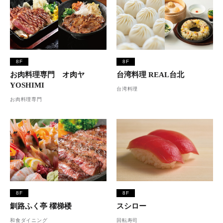
8F
8F
お肉料理専門 オ肉ヤ
台湾料理 REAL台北
YOSHIMI
台湾料理
お肉料理専門
8F
8F
釧路ふく亭 櫂梯楼
スシロー
和食ダイニング
回転寿司