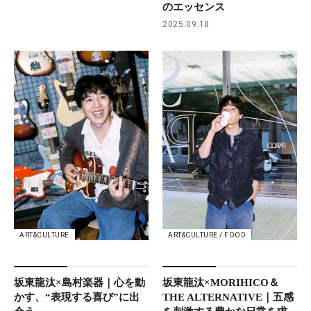
のエッセンス
2025.09.18
ART&CULTURE
ART&CULTURE / FOOD
坂東龍汰×島村楽器｜心を動
坂東龍汰×MORIHICO＆
かす、“表現する喜び”に出
THE ALTERNATIVE｜五感