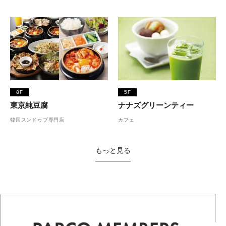
8F
5F
東京純豆腐
ナナズグリーンティー
韓国スンドゥブ専門店
カフェ
もっと見る