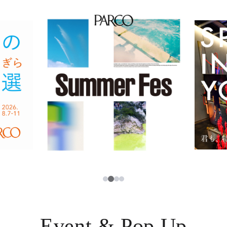
イベント・ポップアップ
簡体字
ニュース
한국어
レストラン・カフェ
ภาษาไทย
TAX FREE
日本語
PARCOメンバーズ
JP
2
1
3
4
Event & Pop Up