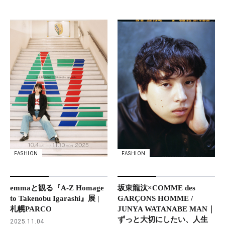
FASHION
FASHION
坂東龍汰×COMME des
emmaと観る『A-Z Homage
GARÇONS HOMME /
to Takenobu Igarashi』展 |
JUNYA WATANABE MAN｜
札幌PARCO
ずっと大切にしたい、人生
2025.11.04