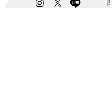
SCROLL
Instagram
@parco_sapporo_official
フォローする