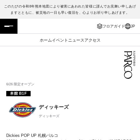
このたびの令和8年熊本地震により被害にあわれた皆様に謹んでお見舞い申しあげ
ますとともに、被災地の一日も早い復旧を、心よりお祈り申しあげます。
フロアガイド
ENGLISH
フロアガイド
JP
施設案内・アクセス
繁体字
ホーム
イベント
ニュース
アクセス
イベント・ポップアップ
簡体字
ニュース
한국어
レストラン・カフェ
ภาษาไทย
6/26 限定オープン
本館 B1F
TAX FREE
日本語
ディッキーズ
PARCOメンバーズ
ディッキーズ
JP
Dickies POP UP 札幌パルコ