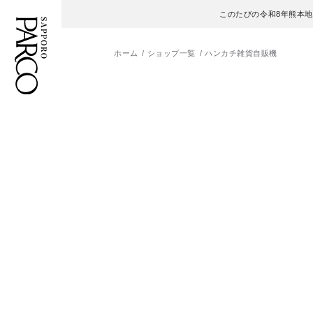
このたびの令和8年熊本
ホーム
ショップ一覧
ハンカチ雑貨自販機
フロアガイド
ENGLISH
施設案内・アクセス
繁体字
イベント・ポップアップ
簡体字
ニュース
한국어
レストラン・カフェ
ภาษาไทย
TAX FREE
日本語