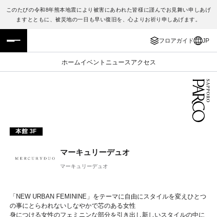
このたびの令和8年熊本地震により被害にあわれた皆様に謹んでお見舞い申しあげ
ますとともに、被災地の一日も早い復旧を、心よりお祈り申しあげます。
フロアガイド
ENGLISH
フロアガイド
JP
施設案内・アクセス
繁体字
ホーム
イベント
ニュース
アクセス
イベント・ポップアップ
簡体字
ニュース
한국어
レストラン・カフェ
ภาษาไทย
本館 3F
TAX FREE
日本語
マーキュリーデュオ
マーキュリーデュオ
PARCOメンバーズ
「NEW URBAN FEMININE」をテーマに自由にスタイルを変えひとつ
JP
の事にとらわれないしなやかで芯のある女性
身につける女性のフェミニンな部分を引き出し新しいスタイルの中に